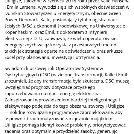
Utiligize, założone w czerwcu 2018 roku przez Kalle Hansena
i Emila Larsena, wywodzi się z ich wspólnych doświadczeń w
Duńskim Stowarzyszeniu Energetycznym, obecnie Green
Power Denmark. Kalle, posiadający tytuł magistra nauk
ścisłych (MSc) z ekonomii środowiskowej na Uniwersytecie
Kopenhaskim, oraz Emil, z doktoratem z inżynierii
elektrycznej z DTU, zauważyli, że wielu operatorów sieci
energetycznych wciąż korzysta z przestarzałych metod
takich jak strategie oparte na doświadczeniu oraz arkusze
Excel przy planowaniu inwestycji i utrzymania.
Świadomi kluczowej roli Operatorów Systemów
Dystrybucyjnych (DSO) w zielonej transformacji, Kalle i Emil
zrozumieli, że aby transformacja była skuteczna, DSO muszą
uwzględniać prognozy dotyczące przyszłego
zapotrzebowania na moc i energię elektryczną.
Zainspirowani wprowadzeniem bardziej inteligentnego i
efektywnego podejścia do tego obszaru, stworzyli Utiligize
— solidne rozwiązanie programowe zaprojektowane, aby
usprawnić i zautomatyzować zarządzanie majątkiem.
Utiligize pomaga identyfikować problemy, priorytetyzować
zadania oraz optymalnie przydzielać zasoby, generując