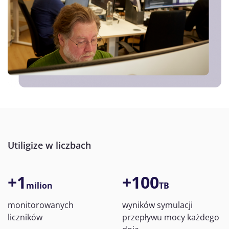
Utiligize w liczbach
+1
+100
milion
TB
monitorowanych
wyników symulacji
liczników
przepływu mocy każdego