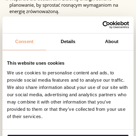
planowanie, by sprostać rosnącym wymaganiom na
energię zrównoważoną.
Nasze innowacyjne rozwiązania B2B SaaS oferują
kompleksowy przegląd sieci – przeszłej, obecnej i przyszłej.
Nasz zespół ekspertów współpracuje, by napędzać zieloną
transformację i zapewnić zrównoważoną przyszłość
Consent
Details
About
energetyczną. Optymalizując inwestycje, utrzymanie oraz
wykorzystując dane z liczników inteligentnych i rejestrów
GIS, pomagamy przedsiębiorstwom podejmować świadome
This website uses cookies
decyzje zgodne z celami środowiskowymi.
We use cookies to personalise content and ads, to
provide social media features and to analyse our traffic.
We also share information about your use of our site with
our social media, advertising and analytics partners who
may combine it with other information that you’ve
provided to them or that they’ve collected from your use
of their services.