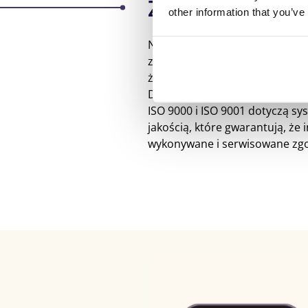
Zgodność z ISO
other information that you’ve
Nasz moduł Utrzymanie i plano
zgodny ze standardami branżo
że wspieramy normy DS/EN 133
DS/EN 13306 koncentruje się n
ISO 9000 i ISO 9001 dotyczą s
jakością, które gwarantują, że i
wykonywane i serwisowane zg