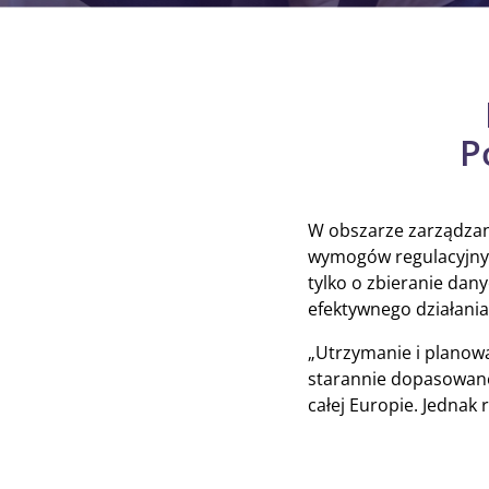
P
W obszarze zarządzan
wymogów regulacyjnych
tylko o zbieranie dan
efektywnego działani
„Utrzymanie i planowa
starannie dopasowane
całej Europie. Jednak