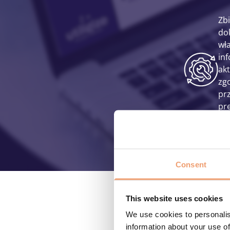
Zbi
do
wł
in
ak
zg
pr
pr
ana
Consent
This website uses cookies
We use cookies to personalis
information about your use of