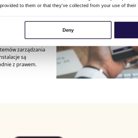
 i DS/EN
 provided to them or that they’ve collected from your use of their
wanie jest w pełni
wymi. Jesteśmy dumni,
Deny
06 oraz ISO 90001.
a utrzymaniu, natomiast
ystemów zarządzania
nstalacje są
odnie z prawem.