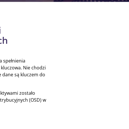
i
ch
 spełnienia
 kluczowa. Nie chodzi
że dane są kluczem do
aktywami zostało
trybucyjnych (OSD) w