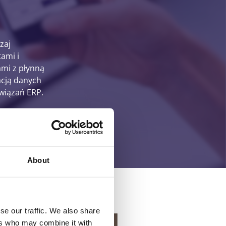
zaj
tami i
mi z płynną
acją danych
wiązań ERP.
About
se our traffic. We also share
ers who may combine it with