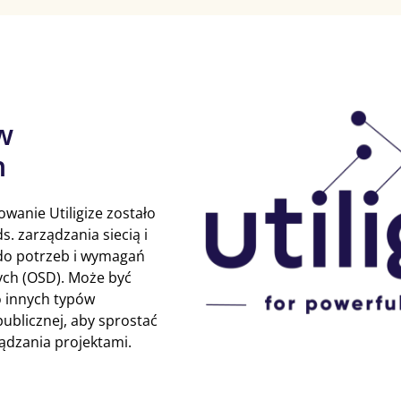
w
h
wanie Utiligize zostało
. zarządzania siecią i
do potrzeb i wymagań
ych (OSD). Może być
 innych typów
ublicznej, aby sprostać
ądzania projektami.