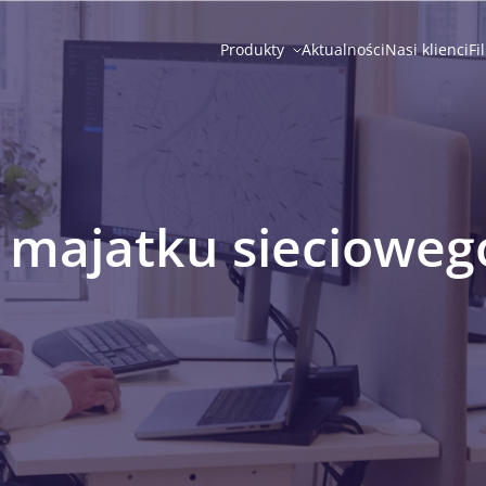
Produkty
Aktualności
Nasi klienci
Fi
 majatku siecioweg