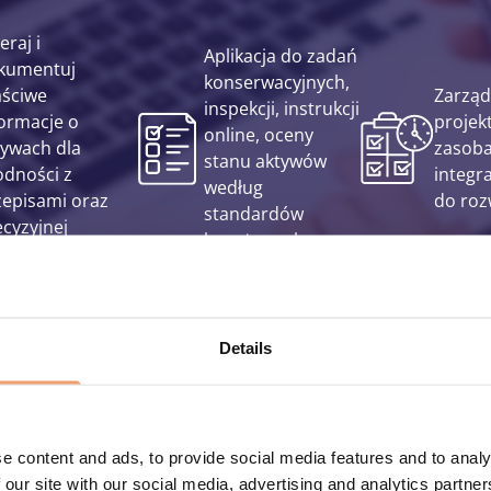
eraj i
Aplikacja do zadań
kumentuj
konserwacyjnych,
aściwe
Zarząd
inspekcji, instrukcji
formacje o
projek
online, oceny
tywach dla
zasoba
stanu aktywów
odności z
integr
według
zepisami oraz
do roz
standardów
ecyzyjnej
branżowych.
lizy.
Details
e content and ads, to provide social media features and to analy
 our site with our social media, advertising and analytics partn