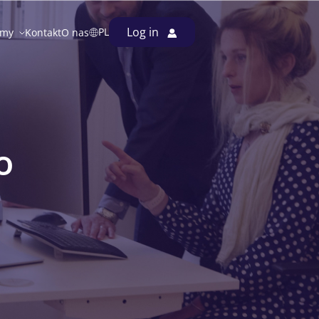
Log in
lmy
Kontakt
O nas
PL
o